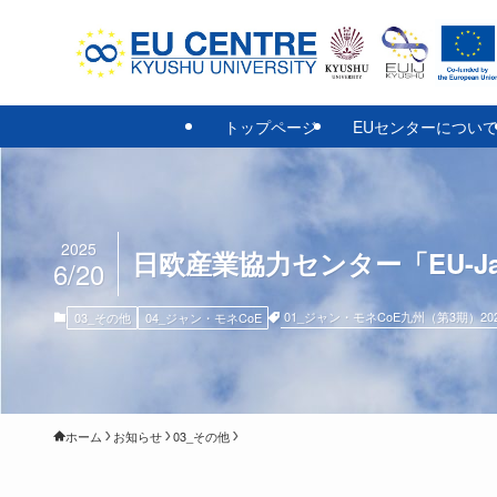
トップページ
EUセンターについ
2025
日欧産業協力センター「EU-Japa
6/20
01_ジャン・モネCoE九州（第3期）20
03_その他
04_ジャン・モネCoE
ホーム
お知らせ
03_その他